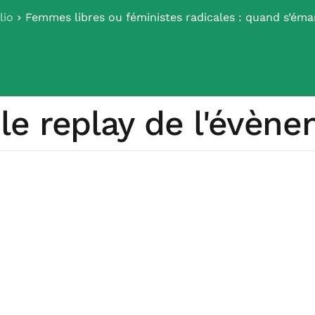
lio
Femmes libres ou féministes radicales : quand s’éma
 le replay de l'évèn