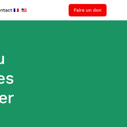
ntact
Faire un don
u
es
er