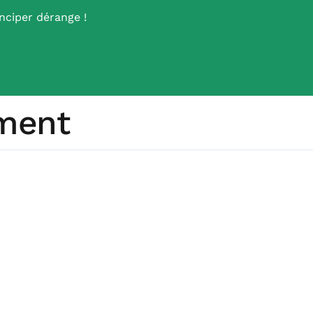
nciper dérange !
ement