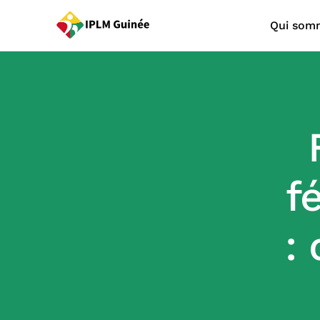
Qui som
f
: