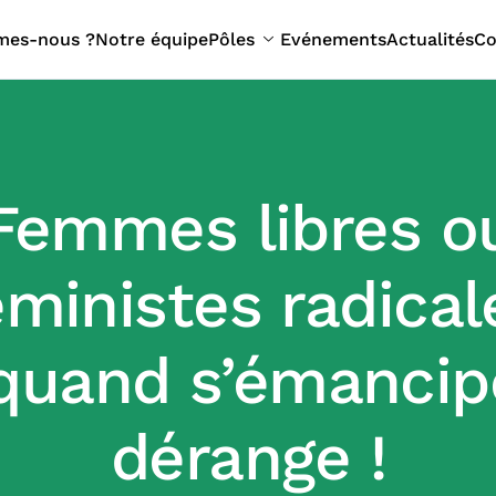
mes-nous ?
Notre équipe
Pôles
Evénements
Actualités
Co
Femmes libres o
éministes radical
 quand s’émancip
dérange !