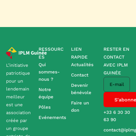
RESSOURC
LIEN
RESTER EN
ES
RAPIDE
CONTACT
Qui
Actualités
AVEC IPLM
L’initiative
sommes-
GUINÉE
patriotique
Contact
nous ?
pour un
E-mail
Devenir
lendemain
Notre
bénévole
équipe
meilleur
Faire un
est une
Pôles
don
+33 6 30 30
association
Evénements
63 90
créée par
un groupe
contact@iplm