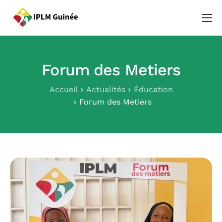
Qui sommes-nous ?
Notre équipe
Forum des Metiers
Pôles
Accueil
Actualités
Éducation
Evénements
Forum des Metiers
Actualités
Contact